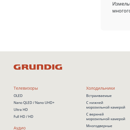
Измельч
многого
Телевизоры
Холодильники
OLED
Встраиваемые
Nano QLED / Nano UHD+
С нижней
морозильной камерой
Ultra HD
С верхней
Full HD / HD
морозильной камерой
Многодверные
Аудио