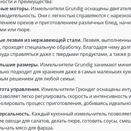
ности и преимущества:
ые моторы.
Измельчители Grundig оснащены двигател
зводительность. Они с легкостью справляются с нарезко
лением орехов и приготовлением различных блюд, начи
ами или пюре.
ые лезвия из нержавеющей стали.
Лезвия, выполненны
, проходят специальную обработку, благодаря чему долг
руда справляться даже с твердыми продуктами, а также р
льшие размеры.
Измельчители Grundig занимают миним
ва
Ростов-на-Дону
Екатеринбург
Казань
Новосибирск
Красноярск
Уфа
ьно подходит для хранения даже в самых маленьких кухо
одар
Тюмень
Самара
ным решением для любой семьи.
тота управления.
Измельчители Грюндиг оснащены инту
симости от выбранного местоположения мы сможем показать
ьные фирменные магазины Grundig
озволяет легко регулировать скорость и интенсивность 
ролировать процесс приготовления, добиваясь идеально
ерсальность.
Каждый кухонный измельчитель позволяет 
е овощи для салатов, делать пюре, готовить соусы, сме
льчать мясо для фарша.