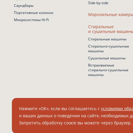
Side-by-side
Саундбары
Портативные колонки
Морозильные камер
Микросистемы Hi-Fi
Стиральные
и сушильные машин
Стиральные машины
Стирально-сушильные
машины
Сушильные машины
Встраиваемые
стирально-сушильные
машины
Нажмите «ОК», если вы соглашаетесь с
условиями обра
и ваших данных о поведении на сайте, необходимых д
© 2026 Grundig. Все права защищены.
Запретить обработку соокіе вы можете через браузер.
ООО "БЕКО" ИНН 7804157910 КПП 331601001 ОГРН 1027802512671
8 (800) 200 23 56