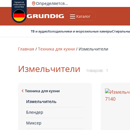
Определяется...
Каталог
Ваш город
Верно
Нет, другой
ТВ и аудио
Холодильники и морозильные камеры
Стиральны
Главная
/
Техника для кухни
/
Измельчители
Измельчители
товаров:
1
Техника для кухни
Измельчитель
Блендер
Миксер