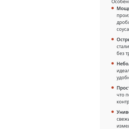
Особен
Мощн
прои
дроб
соус
Остр
стали
без т
Небо
Моск
Сочи
идеал
Красн
удоб
Прос
В зави
актуал
что п
конт
Унив
свежи
изме