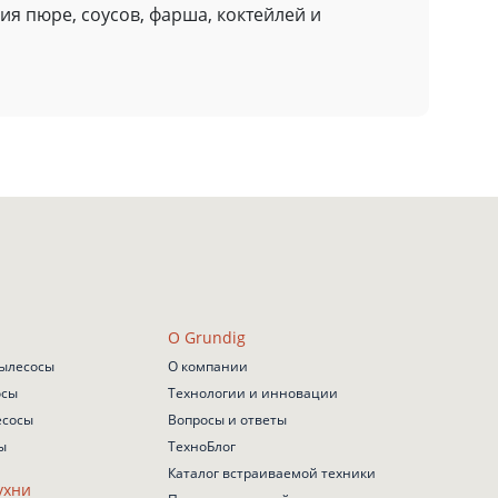
я пюре, соусов, фарша, коктейлей и
О Grundig
ылесосы
О компании
осы
Технологии и инновации
есосы
Вопросы и ответы
ы
ТехноБлог
Каталог встраиваемой техники
ухни