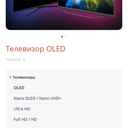
Москва
Сочи
Краснодар
Ростов-на-Дону
Новосибирск
Тюмень
Екатеринбург
Красноярск
Телевизор OLED
Самара
Казань
товаров:
8
Уфа
В зависимости от выбранного местоположения мы сможем
Телевизоры
показать
актуальные фирменные магазины Grundig
OLED
Nano QLED / Nano UHD+
Ultra HD
Full HD / HD