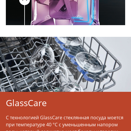
GlassCare
С технологией GlassCare стеклянная посуда моется
при температуре 40 °C с уменьшенным напором