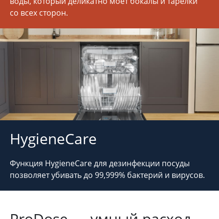
воды, который деликатно моет бокалы и тарелки
со всех сторон.
HygieneCare
Функция HygieneCare для дезинфекции посуды
позволяет убивать до 99,999% бактерий и вирусов.
ProDose
— умный расход