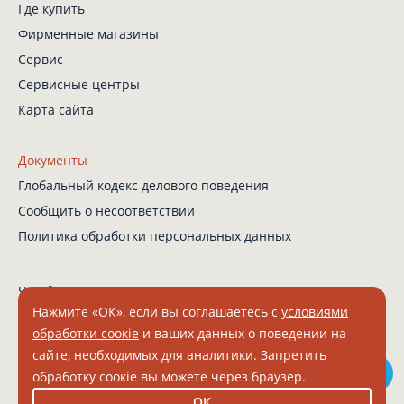
Где купить
Фирменные магазины
Сервис
Сервисные центры
Карта сайта
Документы
Глобальный кодекс
делового поведения
Сообщить о несоответствии
Политика обработки
персональных данных
Чат-бот в Телеграм
Нажмите «ОК», если вы соглашаетесь с
условиями
обработки соокіе
и ваших данных о поведении на
сайте, необходимых для аналитики. Запретить
© 2026 Grundig. Все права защищены.
обработку соокіе вы можете через браузер.
ООО "БЕКО" ИНН 7804157910 КПП 331601001 ОГРН 1027802512671
ОК