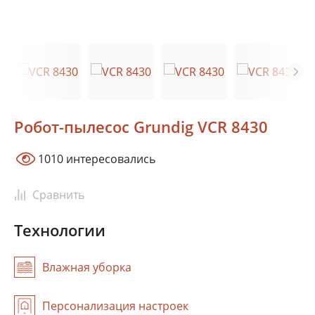
Робот-пылесос Grundig VCR 8430
Москва
Сочи
1010 интересовались
Краснодар
Ростов-на-Дону
Новосибирск
Сравнить
Тюмень
Екатеринбург
Технологии
Красноярск
Самара
Казань
Влажная уборка
Уфа
В зависимости от выбранного местоположения мы сможем
Персонализация настроек
показать