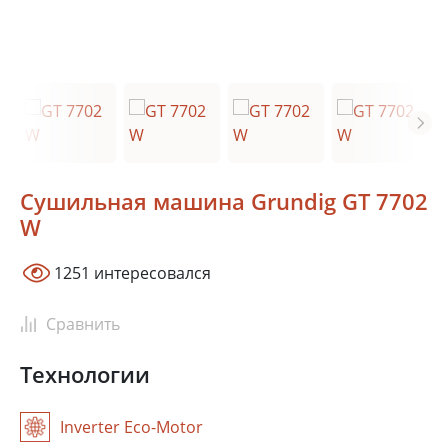
Москва
Сочи
Краснодар
Ростов-на-Дону
Новосибирск
Тюмень
Екатеринбург
Красноярск
Самара
Сушильная машина Grundig GT 7702
Казань
Уфа
W
В зависимости от выбранного местоположения мы сможем
1251 интересовался
показать
актуальные фирменные магазины Grundig
Сравнить
Технологии
Inverter Eco-Motor