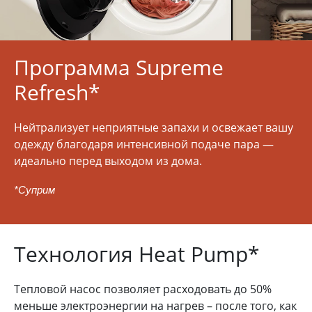
Программа Supreme
Refresh*
Нейтрализует неприятные запахи и освежает вашу
одежду благодаря интенсивной подаче пара —
идеально перед выходом из дома.
*Суприм
Технология Heat Pump*
Тепловой насос позволяет расходовать до 50%
меньше электроэнергии на нагрев – после того, как