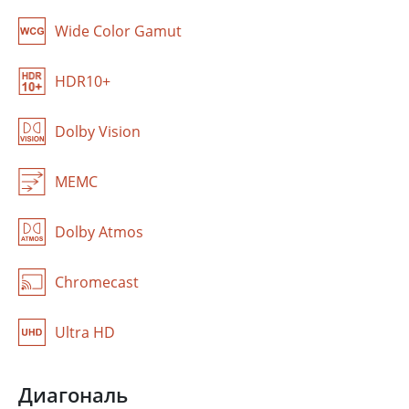
Екатеринбург
Красноярск
Wide Color Gamut
Самара
Казань
Уфа
HDR10+
В зависимости от выбранного местоположения мы сможем
Dolby Vision
показать
актуальные фирменные магазины Grundig
MEMC
Dolby Atmos
Chromecast
Ultra HD
Диагональ