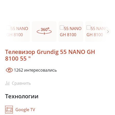
Телевизор Grundig 55 NANO GH
8100 55 "
1262 интересовались
Сравнить
Москва
Сочи
Технологии
Краснодар
Ростов-на-Дону
Новосибирск
Google TV
Тюмень