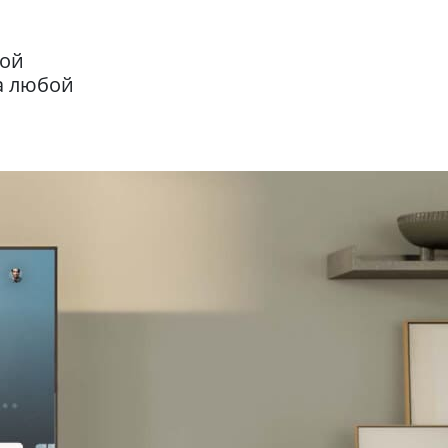
кой
а любой