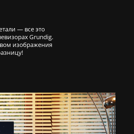
етали — все это
евизорах Grundig.
твом изображения
разницу!