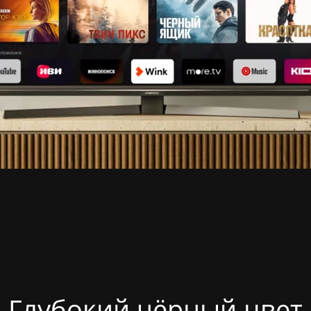
ва
Ростов-на-Дону
Екатеринбург
Казань
Глубокий чёрный цвет
Новосибирск
Красноярск
Уфа