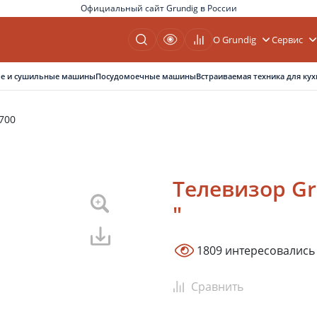
Официальный сайт Grundig в России
О Grundig
Сервис
е и сушильные машины
Посудомоечные машины
Встраиваемая техника для кух
700
Телевизор Gr
"
1809 интересовались
Сравнить