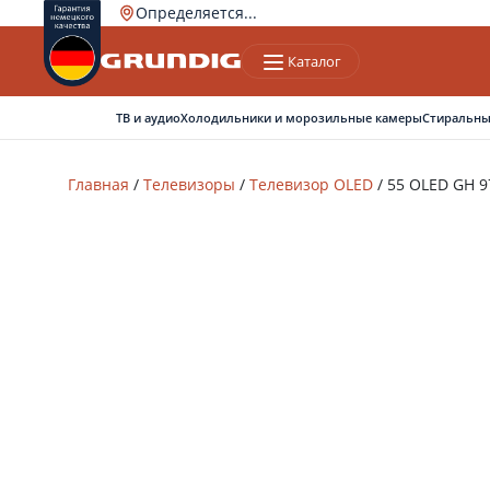
Определяется...
Каталог
Ваш город
Верно
Нет, другой
ТВ и аудио
Холодильники и морозильные камеры
Стиральны
Главная
/
Телевизоры
/
Телевизор OLED
/
55 OLED GH 9