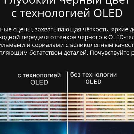
одар
Тюмень
Самара
с технологией OLED
симости от выбранного местоположения мы сможем показать
ьные фирменные магазины Grundig
ые сцены, захватывающая чёткость, яркие д
ходной передаче оттенков чёрного в OLED-тел
ильмами и сериалами с великолепным качес
тляющим богатством деталей. Почувствуйте 