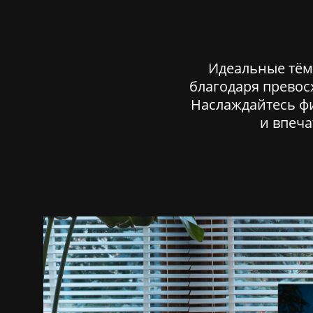
Красн
В зави
актуал
Идеальные тёмн
благодаря превос
Наслаждайтесь ф
и впеча