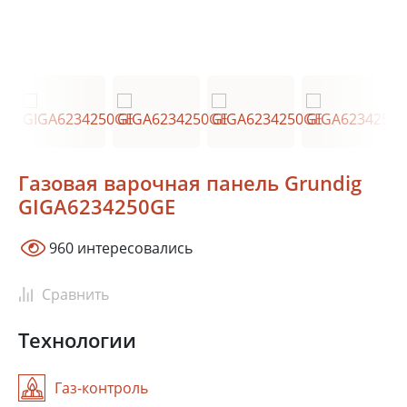
Сочи
Краснодар
Ростов-на-Дону
Новосибирск
Тюмень
Екатеринбург
Красноярск
Самара
Казань
Уфа
Газовая варочная панель Grundig
GIGA6234250GE
В зависимости от выбранного местоположения мы сможем
показать
актуальные фирменные магазины Grundig
960 интересовались
Сравнить
Технологии
Газ-контроль