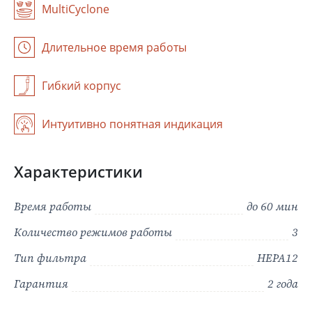
MultiCyclone
В зависимости от выбранного местоположения мы сможем
показать
Длительное время работы
актуальные фирменные магазины Grundig
Гибкий корпус
Интуитивно понятная индикация
Характеристики
Время работы
до 60 мин
Количество режимов работы
3
Тип фильтра
HEPA12
Гарантия
2 года