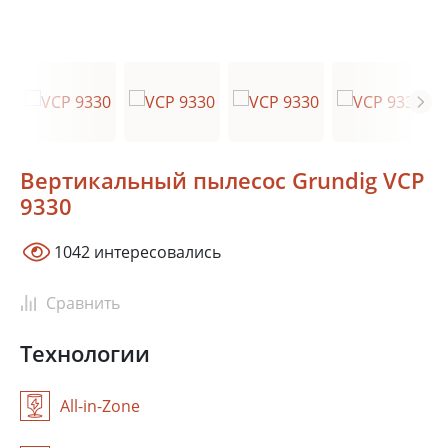
Вертикальный пылесос Grundig VCP
9330
1042 интересовались
Москва
Сочи
Краснодар
Сравнить
Ростов-на-Дону
Новосибирск
Технологии
Тюмень
Екатеринбург
Красноярск
All-in-Zone
Самара
Казань
Уфа