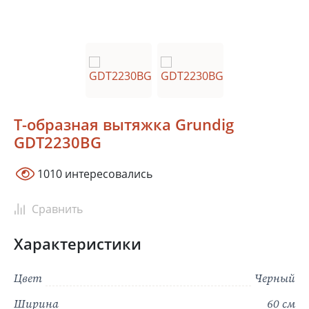
Краснодар
Ростов-на-Дону
Новосибирск
Тюмень
Екатеринбург
Красноярск
Самара
Казань
Уфа
Т-образная вытяжка Grundig
GDT2230BG
В зависимости от выбранного местоположения мы сможем
показать
актуальные фирменные магазины Grundig
1010 интересовались
Сравнить
Характеристики
Цвет
Черный
Ширина
60 см