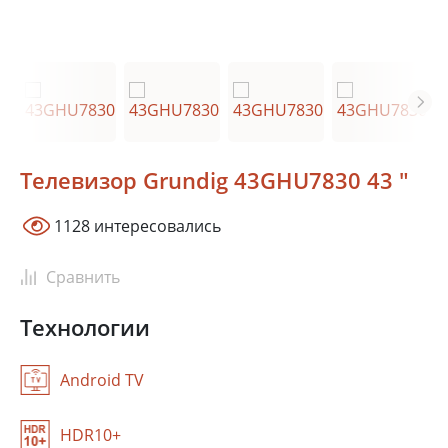
Москва
Телевизор Grundig 43GHU7830 43 "
Сочи
Краснодар
1128 интересовались
Ростов-на-Дону
Новосибирск
Тюмень
Сравнить
Екатеринбург
Красноярск
Самара
Технологии
Казань
Уфа
Android TV
В зависимости от выбранного местоположения мы сможем
показать
HDR10+
актуальные фирменные магазины Grundig