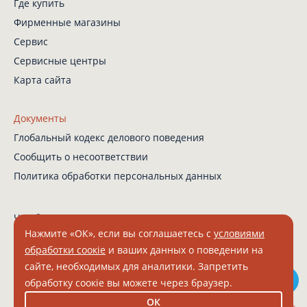
Где купить
Фирменные магазины
Сервис
Сервисные центры
Карта сайта
Документы
Глобальный кодекс
делового поведения
Сообщить о несоответствии
Политика обработки
персональных данных
Чат-бот в Телеграм
Нажмите «ОК», если вы соглашаетесь с
условиями
обработки соокіе
и ваших данных о поведении на
сайте, необходимых для аналитики. Запретить
© 2026 Grundig. Все права защищены.
обработку соокіе вы можете через браузер.
ООО "БЕКО" ИНН 7804157910 КПП 331601001 ОГРН 1027802512671
ОК