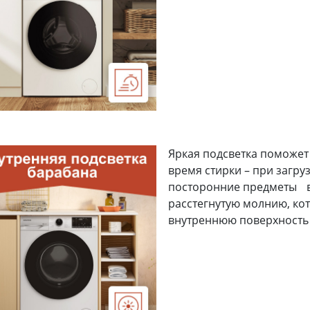
Яркая подсветка поможет
время стирки – при загру
посторонние предметы в 
расстегнутую молнию, ко
внутреннюю поверхность
ва
Ростов-на-Дону
Екатеринбург
Казань
Новосибирск
Красноярск
Уфа