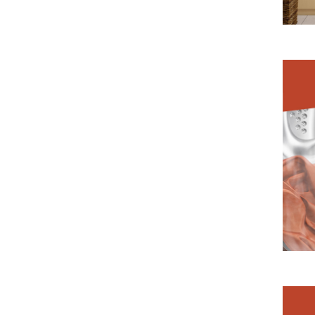
Красн
В зави
актуал