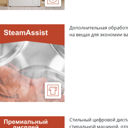
одар
Тюмень
Самара
симости от выбранного местоположения мы сможем показать
ьные фирменные магазины Grundig
Дополнительная обработк
на вещах для экономии в
Стильный цифровой диспл
стиральной машиной, от