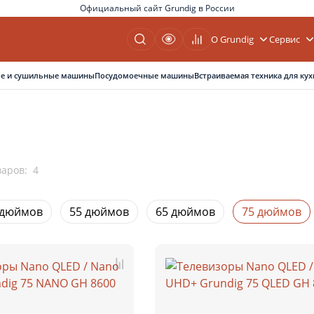
Официальный сайт Grundig в России
О Grundig
Сервис
е и сушильные машины
Посудомоечные машины
Встраиваемая техника для кух
варов:
4
 дюймов
55 дюймов
65 дюймов
75 дюймов