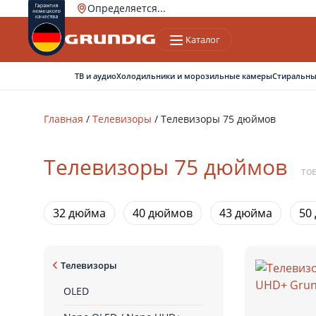
Определяется...
Каталог
Ваш город
Верно
Нет, другой
ТВ и аудио
Холодильники и морозильные камеры
Стиральны
Главная
/
Телевизоры
/
Телевизоры 75 дюймов
Телевизоры 75 дюймов
то
32 дюйма
40 дюймов
43 дюйма
50
Телевизоры
OLED