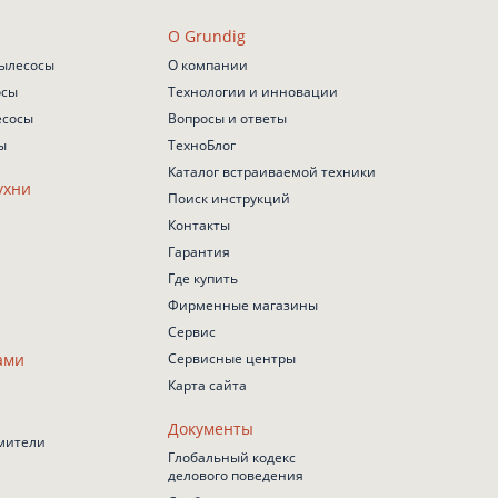
О Grundig
ылесосы
О компании
осы
Технологии и инновации
есосы
Вопросы и ответы
ы
ТехноБлог
Каталог встраиваемой техники
ухни
Поиск инструкций
Контакты
Гарантия
Где купить
Фирменные магазины
Сервис
ами
Сервисные центры
Карта сайта
Документы
мители
Глобальный кодекс
делового поведения