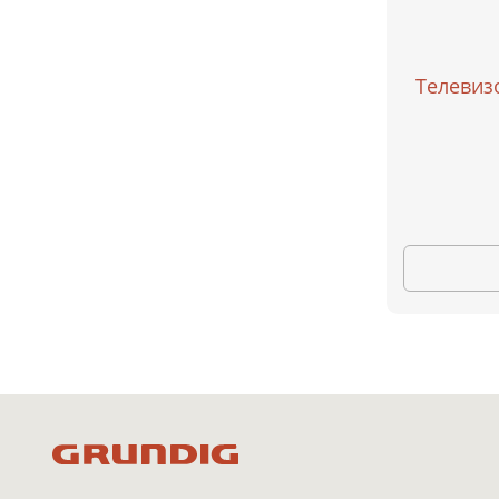
Телевиз
Моск
Сочи
Красн
В зави
актуал