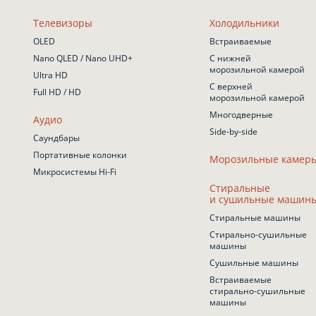
Телевизоры
Холодильники
OLED
Встраиваемые
Nano QLED / Nano UHD+
С нижней
морозильной камерой
Ultra HD
С верхней
Full HD / HD
морозильной камерой
Многодверные
Аудио
Side-by-side
Саундбары
Портативные колонки
Морозильные камер
Микросистемы Hi-Fi
Стиральные
и сушильные машин
Стиральные машины
Стирально-сушильные
машины
Сушильные машины
Встраиваемые
стирально-сушильные
машины