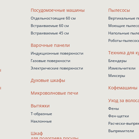
Посудомоечные машины
Пылесосы
Отдельностоящие 60 см
Вертикальные п
Встраиваемые 60 см
Моющие пылес
Встраиваемые 45 см
Напольные пыл
Роботы-пылесос
Варочные панели
Техника для к
Индукционные поверхности
Газовые поверхности
Блендеры
Электрические поверхности
Измельчители
ы
Миксеры
Духовые шкафы
ы
Кофемашины
Микроволновые печи
Уход за волос
Вытяжки
Фены
Т-образные
Фен-щетки
Наклонные
Расчески-выпря
Выпрямители
Шкаф
для подогрева посуды