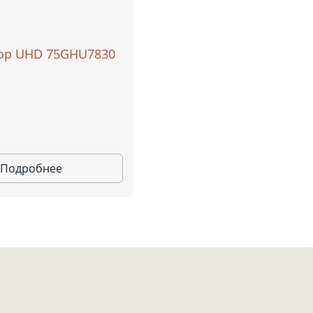
ор UHD 75GHU7830
ва
Ростов-на-Дону
Екатеринбург
Казань
Новосибирск
Красноярск
Уфа
одар
Тюмень
Самара
симости от выбранного местоположения мы сможем показать
ьные фирменные магазины Grundig
Подробнее