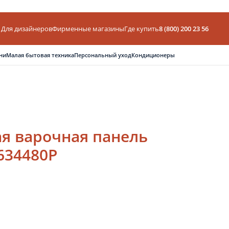
Для дизайнеров
Фирменные магазины
Где купить
8 (800) 200 23 56
ни
Малая бытовая техника
Персональный уход
Кондиционеры
я варочная панель
634480P