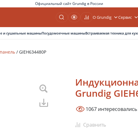
Официальный сайт Grundig в России
О Grundig
Сервис
е и сушильные машины
Посудомоечные машины
Встраиваемая техника для кух
 панель
/
GIEH634480P
Индукционна
Grundig GIEH
1067 интересовались
Сравнить