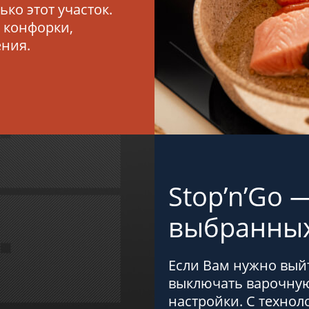
ько этот участок.
одар
Тюмень
Самара
е конфорки,
ения.
симости от выбранного местоположения мы сможем показать
ьные фирменные магазины Grundig
Stop’n’Go
выбранных
Если Вам нужно выйт
выключать варочную
настройки. С техно