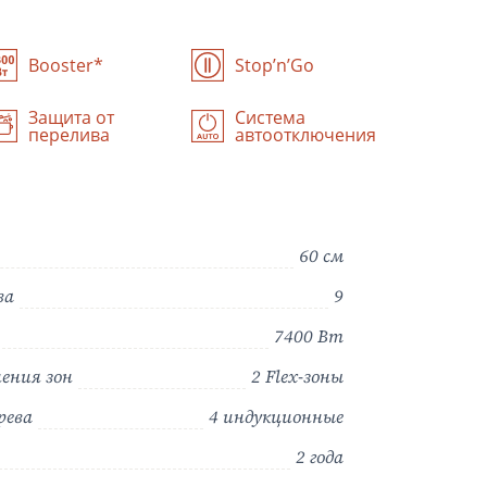
Booster*
Stop’n’Go
Защита от
Система
перелива
автоотключения
60 см
ва
9
7400 Вт
ения зон
2 Flex-зоны
рева
4 индукционные
2 года