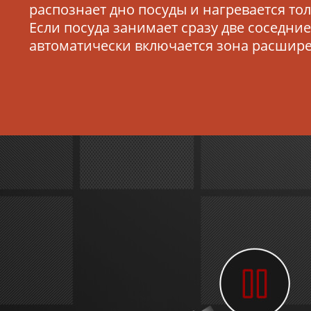
распознает дно посуды и нагревается тол
Красн
Если посуда занимает сразу две соседни
автоматически включается зона расшир
В зави
актуал