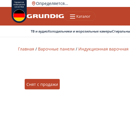
Определяется...
Каталог
Ваш город
Верно
Нет, другой
ТВ и аудио
Холодильники и морозильные камеры
Стиральны
Главная
/
Варочные панели
/
Индукционная варочная
Снят с продажи