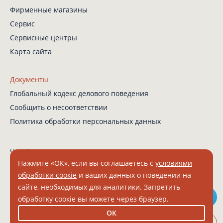
Фирменные магазины
Сервис
Сервисные центры
Карта сайта
Документы
Глобальный кодекс
делового поведения
Сообщить о несоответствии
Политика обработки
персональных данных
Чат-бот в Телеграм
Нажмите «ОК», если вы соглашаетесь с
условиями
обработки соокіе
и ваших данных о поведении на
сайте, необходимых для аналитики. Запретить
© 2026 Grundig. Все права защищены.
обработку соокіе вы можете через браузер.
ООО "БЕКО" ИНН 7804157910 КПП 331601001 ОГРН 1027802512671
ОК
8 (800) 200 23 56