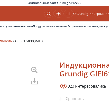
Официальный сайт Grundig в России
О Grundig
Сервис
е и сушильные машины
Посудомоечные машины
Встраиваемая техника для кух
 панель
/
GIEI613400QMDX
Индукционна
Grundig GIE
923 интересовались
Сравнить