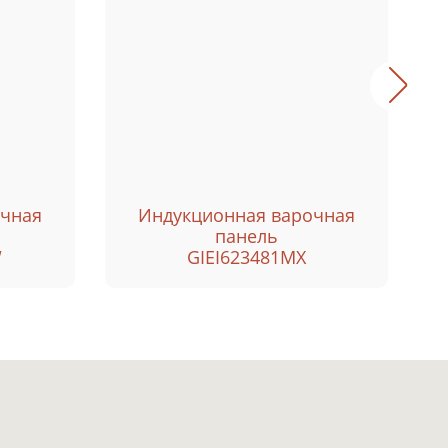
очная
Индукционная варочная
панель
W
GIEI623481MX