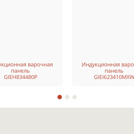
укционная варочная
Индукционная вар
панель
панель
GIEH834480P
GIEI623410MX