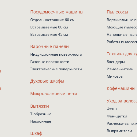
Посудомоечные машины
Пылесосы
Отдельностоящие 60 см
Вертикальные п
Встраиваемые 60 см
Моющие пылес
Встраиваемые 45 см
Напольные пыл
Роботы-пылесос
Варочные панели
Техника для к
Индукционные поверхности
Газовые поверхности
Блендеры
Электрические поверхности
Измельчители
ы
Миксеры
Духовые шкафы
ы
Кофемашины
Микроволновые печи
Уход за волос
Вытяжки
Фены
Т-образные
Фен-щетки
Наклонные
Расчески-выпря
Выпрямители
Шкаф