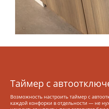
Моск
Сочи
Красн
В зави
актуал
Таймер с автоотклю
Возможность настроить таймер с автоо
каждой конфорки в отдельности — не ну