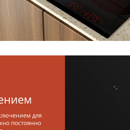
ва
Ростов-на-Дону
Екатеринбург
Казань
Новосибирск
Красноярск
Уфа
одар
Тюмень
Самара
симости от выбранного местоположения мы сможем показать
ьные фирменные магазины Grundig
чением
тключением для
жно постоянно