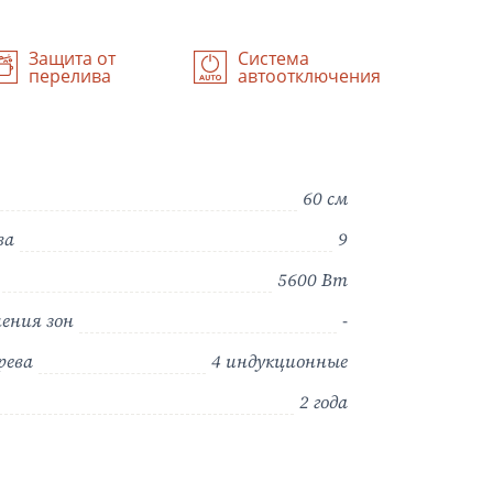
Защита от
Система
перелива
автоотключения
60 см
ва
9
5600 Вт
ения зон
-
рева
4 индукционные
2 года