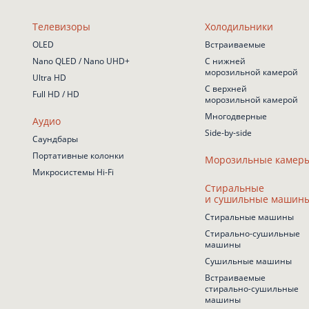
Телевизоры
Холодильники
OLED
Встраиваемые
Nano QLED / Nano UHD+
С нижней
морозильной камерой
Ultra HD
С верхней
Full HD / HD
морозильной камерой
Многодверные
Аудио
Side-by-side
Саундбары
Портативные колонки
Морозильные камер
Микросистемы Hi-Fi
Стиральные
и сушильные машин
Стиральные машины
Стирально-сушильные
машины
Сушильные машины
Встраиваемые
стирально-сушильные
машины