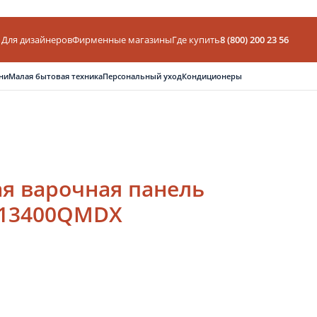
Для дизайнеров
Фирменные магазины
Где купить
8 (800) 200 23 56
ни
Малая бытовая техника
Персональный уход
Кондиционеры
я варочная панель
I613400QMDX