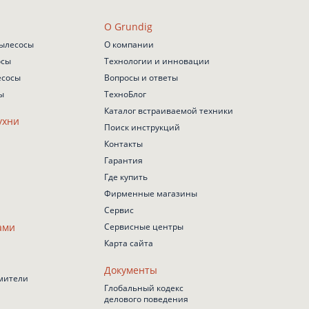
О Grundig
ылесосы
О компании
осы
Технологии и инновации
есосы
Вопросы и ответы
ы
ТехноБлог
Каталог встраиваемой техники
ухни
Поиск инструкций
Контакты
Гарантия
Где купить
Фирменные магазины
Сервис
ами
Сервисные центры
Карта сайта
Документы
мители
Глобальный кодекс
делового поведения